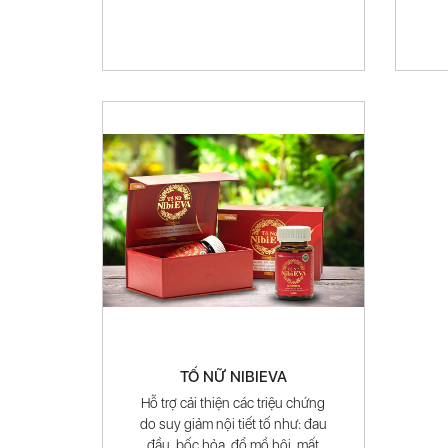
TỐ NỮ NIBIEVA
Hỗ trợ cải thiện các triệu chứng
do suy giảm nội tiết tố như: đau
đầu, bốc hỏa, đổ mồ hôi, mất