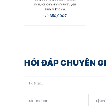
ngủ, rối loạn kinh nguyệt, yếu
sinh lý, khô da.
350,000
₫
Giá:
HỎI ĐÁP CHUYÊN G