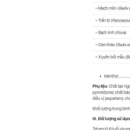
– Mạch môn (
Radix 
– Trần bì (
Pericarpium
– Bạch linh (
Poria
)
– Cam thảo (
Radix e
– Xuyên bối mẫu
(Bu
Menthol ……
Phụ liệu
:
Chất tạo ngọ
pyrrolidone); chất bảo
điều vị (aspartam); c
Khối lượng trung bình
III. Đối
tượng
sử
dụn
Trẻ em từ 6 tuổi và n