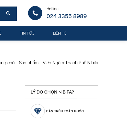
Hotline:
024 3355 8989
E
TIN TỨC
LIÊN HỆ
ang chủ
-
Sản phẩm
-
Viên Ngậm Thanh Phế Nibifa
LÝ DO CHỌN NIBIFA?
BÁN TRÊN TOÀN QUỐC