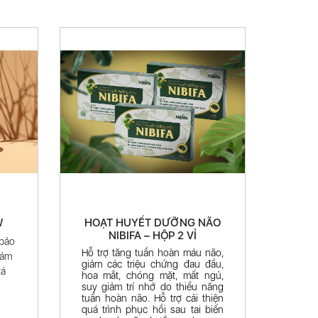
W
HOẠT HUYẾT DƯỠNG NÃO
NIBIFA – HỘP 2 VỈ
 bảo
Hỗ trợ tăng tuần hoàn máu não,
iảm
giảm các triệu chứng đau đầu,
tá
hoa mắt, chóng mặt, mất ngủ,
suy giảm trí nhớ do thiểu năng
tuần hoàn não.
Hỗ trợ cải thiện
quá trình phục hồi sau tai biến