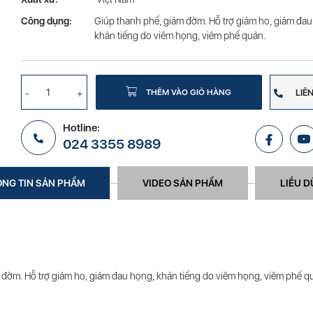
Công dụng:
Giúp thanh phế, giảm đờm. Hỗ trợ giảm ho, giảm đau
khản tiếng do viêm họng, viêm phế quản.
-
+
THÊM VÀO GIỎ HÀNG
LIÊ
Hotline:
024 3355 8989
NG TIN SẢN PHẨM
VIDEO SẢN PHẨM
LIỀU 
 đờm. Hỗ trợ giảm ho, giảm đau họng, khản tiếng do viêm họng, viêm phế q