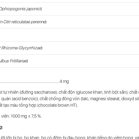
Ophiopogonis japonici
)
 Citri reticulatae perenne
)
t Rhizoma Glycyrrhizae
)
lbus Fritillariae
)
…………………………………………………….. 4 mg
t tự nhiên (đường saccharose); chất độn (glucose khan, tinh bột sắn); chất 
 quản (acid benzoic); chất chống đông vón (talc, magnesi stearat, dioxyd sil
hất tạo màu tổng hợp (chocolate brown HT).
 viên: 1000 mg ± 7,5 %.
g
:
gười lớn bị ho, ho khan, ho có đờm; bị đau họng, khản tiếng do viêm họng, v