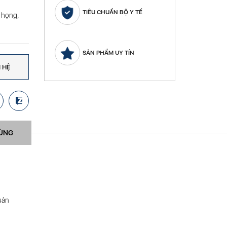
TIÊU CHUẨN BỘ Y TẾ
 họng,
SẢN PHẨM UY TÍN
N HỆ
DÙNG
uản