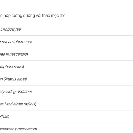
n hợp tương đương với thảo mộc thô:
 Eriobotryae
)
emonae tuberosae
)
llae frutescensis
)
aphani sativi
)
 Sinapis albae
)
atycodi grandiflori
)
ex Mori albae radicis
)
thae
)
meniacae praeparatus
)