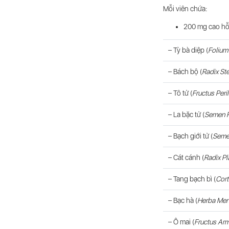
Mỗi viên chứa:
200 mg cao hỗ
– Tỳ bà diệp (
Folium
– Bách bộ (
Radix St
– Tô tử (
Fructus Peri
– La bặc tử (
Semen R
– Bạch giới tử (
Semen
– Cát cánh (
Radix Pl
– Tang bạch bì (
Cort
– Bạc hà (
Herba Men
– Ô mai (
Fructus Ar