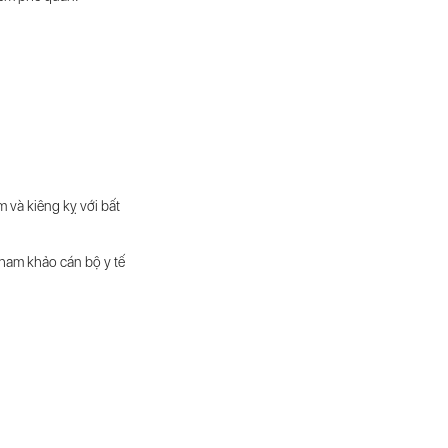
m và kiêng kỵ với bất
tham khảo cán bộ y tế