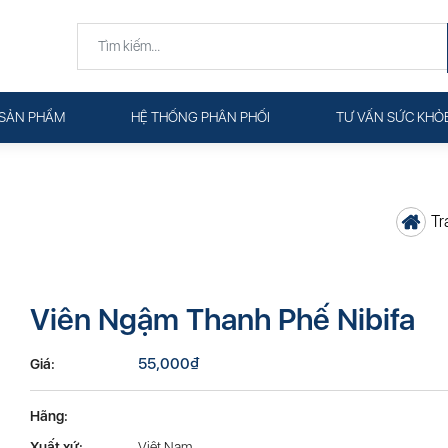
SẢN PHẨM
HỆ THỐNG PHÂN PHỐI
TƯ VẤN SỨC KHỎ
Tr
Viên Ngậm Thanh Phế Nibifa
55,000
₫
Giá:
Hãng:
Xuất xứ:
Việt Nam