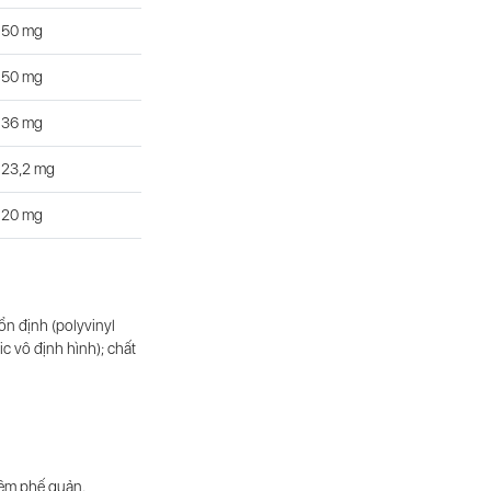
50 mg
50 mg
36 mg
23,2 mg
20 mg
ổn định (polyvinyl
ic vô định hình); chất
iêm phế quản.