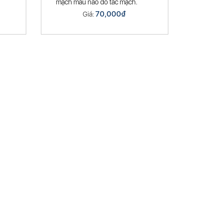
mạch máu não do tắc mạch.
70,000
₫
Giá: