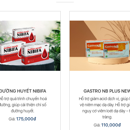
ĐƯỜNG HUYẾT NIBIFA
GASTRO NB PLUS NE
Hỗ trợ quá trình chuyển hoá
Hỗ trợ giảm acid dịch vị, giúp
đường, giúp cải thiện chỉ số
vệ niêm mạc dạ dày. Hỗ trợ g
đường huyết.
nguy cơ viêm loét dạ dày – 
tràng.
175,000
₫
Giá:
110,000
₫
Giá: