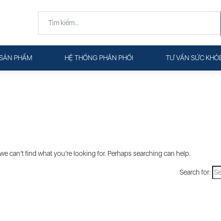
SẢN PHẨM
HỆ THỐNG PHÂN PHỐI
TƯ VẤN SỨC KHỎ
we can’t find what you’re looking for. Perhaps searching can help.
Search for: