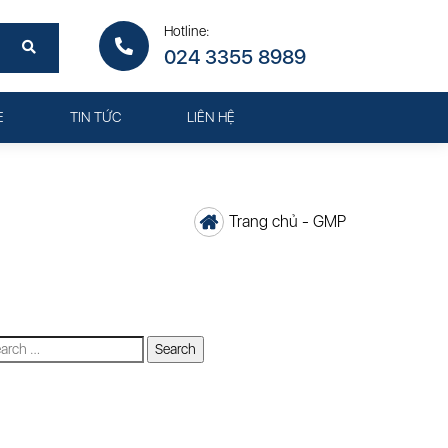
Hotline:
024 3355 8989
E
TIN TỨC
LIÊN HỆ
Trang chủ
-
GMP