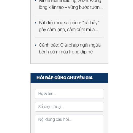
Nibifa teambuilding 2026: Đồng
lòng kiến tạo – vững bước tương
lai
Bật điều hòa sai cách: “cái bẫy”
gây cảm lạnh, cảm cúm mùa
nóng
Cảnh báo: Giải pháp ngăn ngừa
bệnh cúm mùa trong dịp hè
HỎI ĐÁP CÙNG CHUYÊN GIA