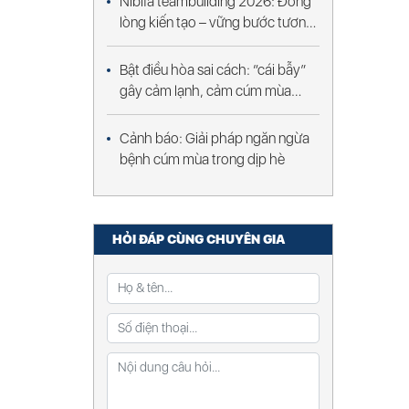
Nibifa teambuilding 2026: Đồng
lòng kiến tạo – vững bước tương
lai
Bật điều hòa sai cách: “cái bẫy”
gây cảm lạnh, cảm cúm mùa
nóng
Cảnh báo: Giải pháp ngăn ngừa
bệnh cúm mùa trong dịp hè
HỎI ĐÁP CÙNG CHUYÊN GIA