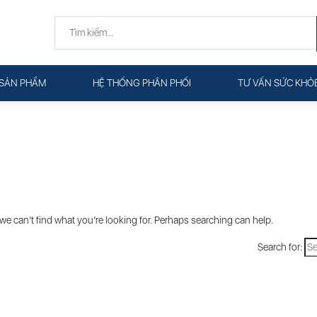
SẢN PHẨM
HỆ THỐNG PHÂN PHỐI
TƯ VẤN SỨC KHỎ
we can’t find what you’re looking for. Perhaps searching can help.
Search for: