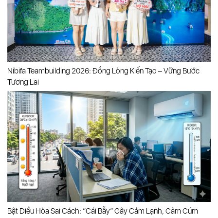
Nibifa Teambuilding 2026: Đồng Lòng Kiến Tạo – Vững Bước
Tương Lai
Bật Điều Hòa Sai Cách: “cái Bẫy” Gây Cảm Lạnh, Cảm Cúm