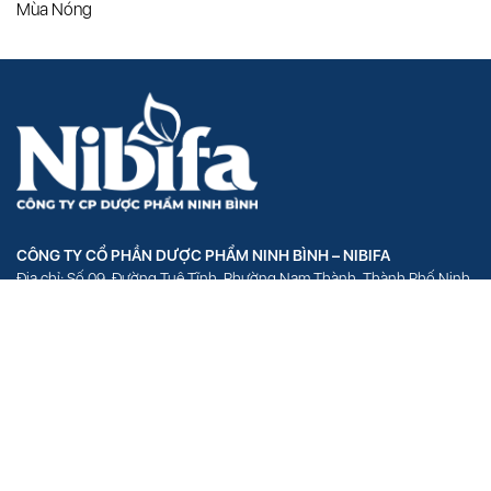
Mùa Nóng
CÔNG TY CỔ PHẦN DƯỢC PHẨM NINH BÌNH – NIBIFA
Địa chỉ: Số 09, Đường Tuệ Tĩnh, Phường Nam Thành, Thành Phố Ninh
Bình, Tỉnh Ninh Bình
VĂN PHÒNG ĐẠI DIỆN – HÀ NỘI
Địa chỉ: Số 18, Phố Hồ Đắc Di, Phường Quang Trung, Quận Đống Đa,
Thành Phố Hà Nội
VĂN PHÒNG ĐẠI DIỆN – HỒ CHÍ MINH
Địa chỉ: Số 1154 Hòa Hiệp, Phường 4, Quận Tân Bình, Thành phố Hồ
Chí Minh