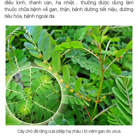
điều kinh, thanh can, hạ nhiệt… thường được dùng làm
thuốc chữa bệnh về gan, thận, bệnh đường tiết niệu, đường
tiêu hóa, bệnh ngoài da.
Cây chó đẻ răng cưa (diệp hạ châu ) trị viêm gan do virus