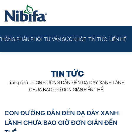
THỐNG PHÂN PHỐI
TƯ VẤN SỨC KHỎE
TIN TỨC
LIÊN HỆ
TIN TỨC
Trang chủ
-
CON ĐƯỜNG DẪN ĐẾN DẠ DÀY XANH LÀNH
CHƯA BAO GIỜ ĐƠN GIẢN ĐẾN THẾ
CON ĐƯỜNG DẪN ĐẾN DẠ DÀY XANH
LÀNH CHƯA BAO GIỜ ĐƠN GIẢN ĐẾN