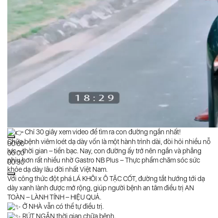
Chỉ 30 giây xem video để tìm ra con đường ngắn nhất!
Chữa bệnh viêm loét dạ dày vốn là một hành trình dài, đòi hỏi nhiều nỗ
00:00
lực – thời gian – tiền bạc. Nay, con đường ấy trở nên ngắn và phẳng
00:00
phiu hơn rất nhiều nhờ Gastro NB Plus – Thực phẩm chăm sóc sức
00:30
khỏe dạ dày lâu đời nhất Việt Nam.
Với công thức đột phá LÁ KHÔI x Ô TẶC CỐT, đường tắt hướng tới dạ
dày xanh lành được mở rộng, giúp người bệnh an tâm điều trị AN
TOÀN – LÀNH TÍNH – HIỆU QUẢ.
Ở NHÀ vẫn có thể tự điều trị.
RÚT NGẮN thời gian chữa bệnh.