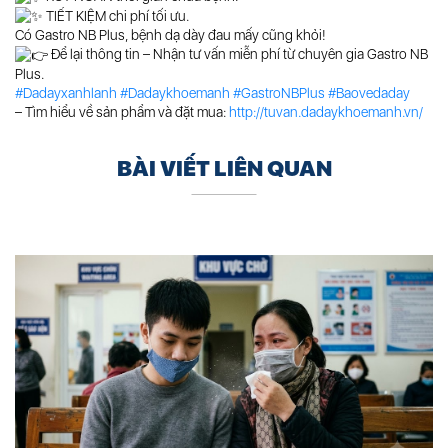
TIẾT KIỆM chi phí tối ưu.
Có Gastro NB Plus, bệnh dạ dày đau mấy cũng khỏi!
Để lại thông tin – Nhận tư vấn miễn phí từ chuyên gia Gastro NB
Plus.
#Dadayxanhlanh
#Dadaykhoemanh
#GastroNBPlus
#Baovedaday
– Tìm hiểu về sản phẩm và đặt mua:
http://tuvan.dadaykhoemanh.vn/
BÀI VIẾT LIÊN QUAN