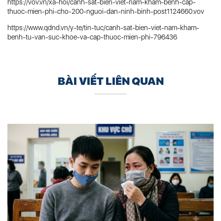
https://vov.vn/xa-hoi/canh-sat-bien-viet-nam-kham-benh-cap-
thuoc-mien-phi-cho-200-nguoi-dan-ninh-binh-post1124660.vov
https://www.qdnd.vn/y-te/tin-tuc/canh-sat-bien-viet-nam-kham-
benh-tu-van-suc-khoe-va-cap-thuoc-mien-phi-796436
BÀI VIẾT LIÊN QUAN