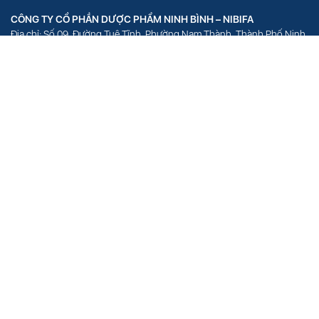
CÔNG TY CỔ PHẦN DƯỢC PHẨM NINH BÌNH – NIBIFA
Địa chỉ: Số 09, Đường Tuệ Tĩnh, Phường Nam Thành, Thành Phố Ninh
Bình, Tỉnh Ninh Bình
VĂN PHÒNG ĐẠI DIỆN – HÀ NỘI
Địa chỉ: Số 18, Phố Hồ Đắc Di, Phường Quang Trung, Quận Đống Đa,
Thành Phố Hà Nội
VĂN PHÒNG ĐẠI DIỆN – HỒ CHÍ MINH
Địa chỉ: Số 1154 Hòa Hiệp, Phường 4, Quận Tân Bình, Thành phố Hồ
Chí Minh
Giấy chứng nhận ĐKKD số 0109477048 do sở Kế hoạch và Đầu tư TP.
Hà Nội cấp ngày 28/12/2020
[Xem Bản Đồ]
HOTLINE
EMAIL
024 3355 8989
info@nibifa.vn
© 2021 Bản quyền thuộc
Nibifa