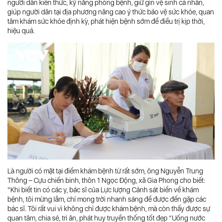
người dân kiến thức, kỹ năng phòng bệnh, giữ gìn vệ sinh cá nhân,
giúp người dân tại địa phương nâng cao ý thức bảo vệ sức khỏe, quan
tâm khám sức khỏe định kỳ, phát hiện bệnh sớm để điều trị kịp thời,
hiệu quả.
Là người có mặt tại điểm khám bệnh từ rất sớm, ông Nguyễn Trung
Thông – Cựu chiến binh, thôn 1 Ngọc Động, xã Gia Phong cho biết:
“Khi biết tin có các y, bác sĩ của Lực lượng Cảnh sát biển về khám
bệnh, tôi mừng lắm, chỉ mong trời nhanh sáng để được đến gặp các
bác sĩ. Tôi rất vui vì không chỉ được khám bệnh, mà còn thấy được sự
quan tâm, chia sẻ, tri ân, phát huy truyền thống tốt đẹp “Uống nước