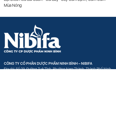
Mùa Nóng
CÔNG TY CỔ PHẦN DƯỢC PHẨM NINH BÌNH – NIBIFA
Địa chỉ: Số 09, Đường Tuệ Tĩnh, Phường Nam Thành, Thành Phố Ninh
Bình, Tỉnh Ninh Bình
VĂN PHÒNG ĐẠI DIỆN – HÀ NỘI
Địa chỉ: Số 18, Phố Hồ Đắc Di, Phường Quang Trung, Quận Đống Đa,
Thành Phố Hà Nội
VĂN PHÒNG ĐẠI DIỆN – HỒ CHÍ MINH
Địa chỉ: Số 1154 Hòa Hiệp, Phường 4, Quận Tân Bình, Thành phố Hồ
Chí Minh