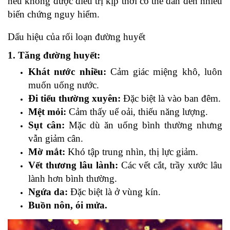
nếu không được điều trị kịp thời có thể dẫn đến nhiều
biến chứng nguy hiểm.
Dấu hiệu của rối loạn đường huyết
1. Tăng đường huyết:
Khát nước nhiều:
Cảm giác miệng khô, luôn
muốn uống nước.
Đi tiểu thường xuyên:
Đặc biệt là vào ban đêm.
Mệt mỏi:
Cảm thấy uể oải, thiếu năng lượng.
Sụt cân:
Mặc dù ăn uống bình thường nhưng
vẫn giảm cân.
Mờ mắt:
Khó tập trung nhìn, thị lực giảm.
Vết thương lâu lành:
Các vết cắt, trầy xước lâu
lành hơn bình thường.
Ngứa da:
Đặc biệt là ở vùng kín.
Buồn nôn, ói mửa.