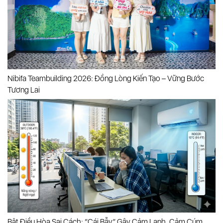
Nibifa Teambuilding 2026: Đồng Lòng Kiến Tạo – Vững Bước
Tương Lai
Bật Điều Hòa Sai Cách: “cái Bẫy” Gây Cảm Lạnh, Cảm Cúm