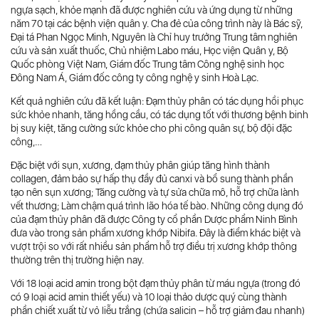
ngựa sạch, khỏe mạnh đã được nghiên cứu và ứng dụng từ những
năm 70 tại các bệnh viện quân y. Cha đẻ của công trình này là Bác sỹ,
Đại tá Phan Ngọc Minh, Nguyên là Chỉ huy trưởng Trung tâm nghiên
cứu và sản xuất thuốc, Chủ nhiệm Labo máu, Học viện Quân y, Bộ
Quốc phòng Việt Nam, Giám đốc Trung tâm Công nghệ sinh học
Đông Nam Á, Giám đốc công ty công nghệ y sinh Hoà Lạc.
Kết quả nghiên cứu đã kết luận: Đạm thủy phân có tác dụng hồi phục
sức khỏe nhanh, tăng hồng cầu, có tác dụng tốt với thương bệnh binh
bị suy kiệt, tăng cường sức khỏe cho phi công quân sự, bộ đội đặc
công,…
Đặc biệt với sụn, xương, đạm thủy phân giúp tăng hình thành
collagen, đảm bảo sự hấp thụ đầy đủ canxi và bổ sung thành phần
tạo nên sụn xương; Tăng cường và tự sửa chữa mô, hỗ trợ chữa lành
vết thương; Làm chậm quá trình lão hóa tế bào. Những công dụng đó
của đạm thủy phân đã được Công ty cổ phần Dược phẩm Ninh Bình
đưa vào trong sản phẩm xương khớp Nibifa. Đây là điểm khác biệt và
vượt trội so với rất nhiều sản phẩm hỗ trợ điều trị xương khớp thông
thường trên thị trường hiện nay.
Với 18 loại acid amin trong bột đạm thủy phân từ máu ngựa (trong đó
có 9 loại acid amin thiết yếu) và 10 loại thảo dược quý cùng thành
phần chiết xuất từ vỏ liễu trắng (chứa salicin – hỗ trợ giảm đau nhanh)