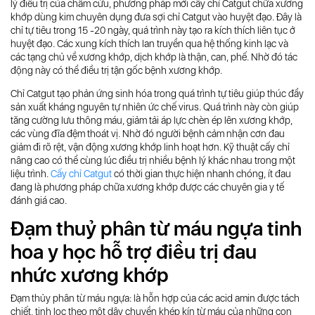
lý điều trị của châm cứu, phương pháp mới cấy chỉ Catgut chữa xương
khớp dùng kim chuyên dụng đưa sợi chỉ Catgut vào huyệt đạo. Đây là
chỉ tự tiêu trong 15 -20 ngày, quá trình này tạo ra kích thích liên tục ở
huyệt đạo. Các xung kích thích lan truyền qua hệ thống kinh lạc và
các tạng chủ về xương khớp, dịch khớp là thận, can, phế. Nhờ đó tác
động này có thể điều trị tận gốc bệnh xương khớp.
Chỉ Catgut tạo phản ứng sinh hóa trong quá trình tự tiêu giúp thúc đẩy
sản xuất kháng nguyên tự nhiên ức chế virus. Quá trình này còn giúp
tăng cường lưu thông máu, giảm tải áp lực chèn ép lên xương khớp,
các vùng đĩa đệm thoát vị. Nhờ đó người bệnh cảm nhận cơn đau
giảm đi rõ rệt, vận động xương khớp linh hoạt hơn. Kỹ thuật cấy chỉ
nâng cao có thể cùng lúc điều trị nhiều bệnh lý khác nhau trong một
liệu trình.
Cấy chỉ Catgut
có thời gian thực hiện nhanh chóng, ít đau
đang là phương pháp chữa xương khớp được các chuyên gia y tế
đánh giá cao.
Đạm thuỷ phân từ máu ngựa tinh
hoa y học hỗ trợ điều trị đau
nhức xương khớp
Đạm thủy phân từ máu ngựa: là hỗn hợp của các acid amin được tách
chiết, tinh lọc theo một dây chuyền khép kín từ máu của những con