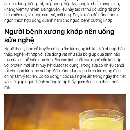
ấm tác dụng thăng khí, trừ phong thấp. Mật ong là chất kháng sinh,
kháng viêm tự nhiên. Ba nguyên liệu này tạo ra thứ đồ uống rất phổ
biến hiện nay là nước cam, sả, mật ong. Đây là món đồ uống thơm
ngon thích hợp uống quanh năm cho người bệnh xương khớp.
Người bệnh xương khớp nên uống
sữa nghệ
Nghệ theo y học cổ truyền có tính ấm tác dụng ích khí, trừ phong, hàn,
thấp. Nghệ kết hợp với sữa động vật như sữa bò giúp quá trình hấp
thu của cơ thể hiệu quả hơn. Bởi các tinh chất của nghệ cần kết hợp
với protein mới phát huy hết được tác dụng. Trong sữa có nhiều canxi
tốt cho quá trình tạo xương. Sữa cũng được cho là có tác dụng điều
chỉnh tâm lý tốt lên. Do đó uống 1 cốc sữa nghệ ấm trong ngày thời tiết
xấu sẽ giúp người bệnh xương khớp thấy giảm đau, tinh thần thoải
mái.