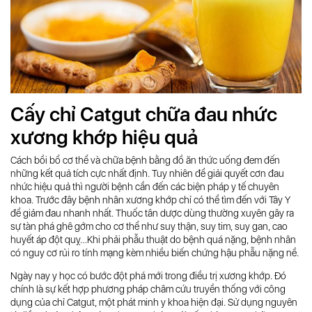
Cấy chỉ Catgut chữa đau nhức
xương khớp hiệu quả
Cách bồi bổ cơ thể và chữa bệnh bằng đồ ăn thức uống đem đến
những kết quả tích cực nhất định. Tuy nhiên để giải quyết cơn đau
nhức hiệu quả thì người bệnh cần đến các biện pháp y tế chuyên
khoa. Trước đây bệnh nhân xương khớp chỉ có thể tìm đến với Tây Y
để giảm đau nhanh nhất. Thuốc tân dược dùng thường xuyên gây ra
sự tàn phá ghê gớm cho cơ thể như suy thận, suy tim, suy gan, cao
huyết áp đột quỵ…Khi phải phẫu thuật do bệnh quá nặng, bệnh nhân
có nguy cơ rủi ro tính mạng kèm nhiều biến chứng hậu phẫu nặng nề.
Ngày nay y học có bước đột phá mới trong điều trị xương khớp. Đó
chính là sự kết hợp phương pháp châm cứu truyền thống với công
dụng của chỉ Catgut, một phát minh y khoa hiện đại. Sử dụng nguyên