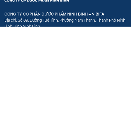
CÔNG TY CỔ PHẦN DƯỢC PHẨM NINH BÌNH – NIBIFA
Địa chỉ: Số 09, Đường Tuệ Tĩnh, Phường Nam Thành, Thành Phố Ninh
Bình, Tỉnh Ninh Bình
VĂN PHÒNG ĐẠI DIỆN – HÀ NỘI
Địa chỉ: Số 18, Phố Hồ Đắc Di, Phường Quang Trung, Quận Đống Đa,
Thành Phố Hà Nội
VĂN PHÒNG ĐẠI DIỆN – HỒ CHÍ MINH
Địa chỉ: Số 1154 Hòa Hiệp, Phường 4, Quận Tân Bình, Thành phố Hồ
Chí Minh
Giấy chứng nhận ĐKKD số 0109477048 do sở Kế hoạch và Đầu tư TP.
Hà Nội cấp ngày 28/12/2020
[Xem Bản Đồ]
HOTLINE
EMAIL
024 3355 8989
info@nibifa.vn