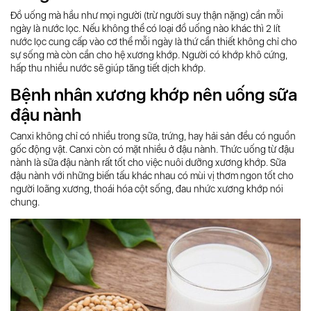
Đồ uống mà hầu như mọi người (trừ người suy thận nặng) cần mỗi
ngày là nước lọc. Nếu không thể có loại đồ uống nào khác thì 2 lít
nước lọc cung cấp vào cơ thể mỗi ngày là thứ cần thiết không chỉ cho
sự sống mà còn cần cho hệ xương khớp. Người có khớp khô cứng,
hấp thu nhiều nước sẽ giúp tăng tiết dịch khớp.
Bệnh nhân xương khớp nên uống sữa
đậu nành
Canxi không chỉ có nhiều trong sữa, trứng, hay hải sản đều có nguồn
gốc động vật. Canxi còn có mặt nhiều ở đậu nành. Thức uống từ đậu
nành là sữa đậu nành rất tốt cho việc nuôi dưỡng xương khớp. Sữa
đậu nành với những biến tấu khác nhau có mùi vị thơm ngon tốt cho
người loãng xương, thoái hóa cột sống, đau nhức xương khớp nói
chung.