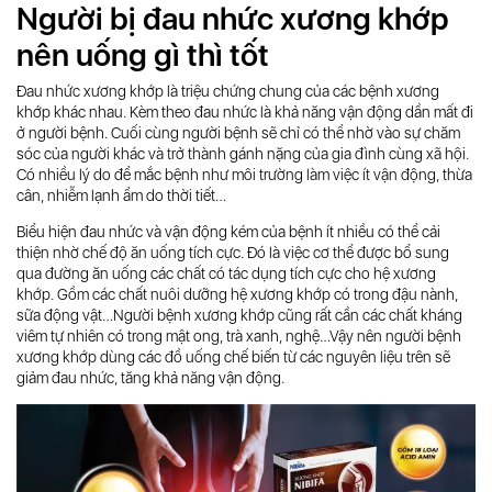
Người bị đau nhức xương khớp
nên uống gì thì tốt
Đau nhức xương khớp là triệu chứng chung của các bệnh xương
khớp khác nhau. Kèm theo đau nhức là khả năng vận động dần mất đi
ở người bệnh. Cuối cùng người bệnh sẽ chỉ có thể nhờ vào sự chăm
sóc của người khác và trở thành gánh nặng của gia đình cùng xã hội.
Có nhiều lý do để mắc bệnh như môi trường làm việc ít vận động, thừa
cân, nhiễm lạnh ẩm do thời tiết…
Biểu hiện đau nhức và vận động kém của bệnh ít nhiều có thể cải
thiện nhờ chế độ ăn uống tích cực. Đó là việc cơ thể được bổ sung
qua đường ăn uống các chất có tác dụng tích cực cho hệ xương
khớp. Gồm các chất nuôi dưỡng hệ xương khớp có trong đậu nành,
sữa động vật…Người bệnh xương khớp cũng rất cần các chất kháng
viêm tự nhiên có trong mật ong, trà xanh, nghệ…Vậy nên người bệnh
xương khớp dùng các đồ uống chế biến từ các nguyên liệu trên sẽ
giảm đau nhức, tăng khả năng vận động.