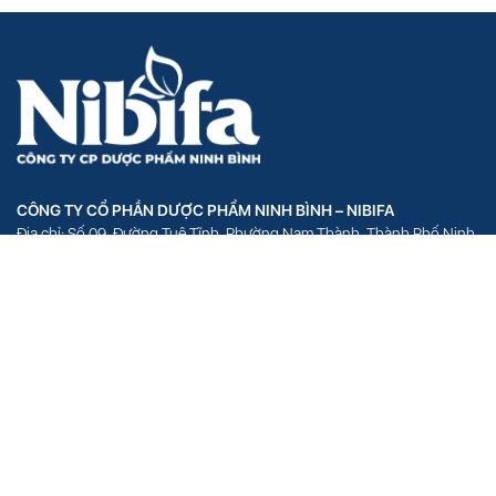
CÔNG TY CỔ PHẦN DƯỢC PHẨM NINH BÌNH – NIBIFA
Địa chỉ: Số 09, Đường Tuệ Tĩnh, Phường Nam Thành, Thành Phố Ninh
Bình, Tỉnh Ninh Bình
VĂN PHÒNG ĐẠI DIỆN – HÀ NỘI
Địa chỉ: Số 18, Phố Hồ Đắc Di, Phường Quang Trung, Quận Đống Đa,
Thành Phố Hà Nội
VĂN PHÒNG ĐẠI DIỆN – HỒ CHÍ MINH
Địa chỉ: Số 1154 Hòa Hiệp, Phường 4, Quận Tân Bình, Thành phố Hồ
Chí Minh
Giấy chứng nhận ĐKKD số 0109477048 do sở Kế hoạch và Đầu tư TP.
Hà Nội cấp ngày 28/12/2020