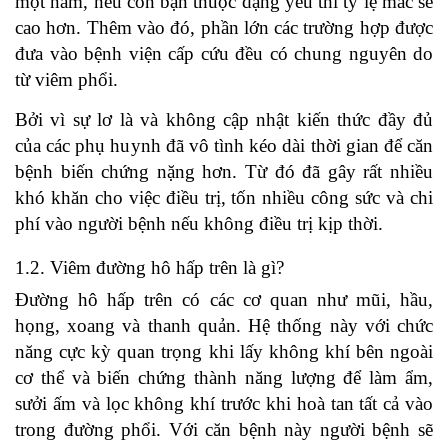
một năm, nếu con bạn thuộc dạng yếu thì tỷ lệ mắc sẽ
cao hơn. Thêm vào đó, phần lớn các trường hợp được
đưa vào bệnh viện cấp cứu đều có chung nguyên do
từ viêm phổi.
Bởi vì sự lơ là và không cập nhật kiến thức đầy đủ
của các phụ huynh đã vô tình kéo dài thời gian để căn
bệnh biến chứng nặng hơn. Từ đó đã gây rất nhiều
khó khăn cho việc điều trị, tốn nhiều công sức và chi
phí vào người bệnh nếu không điều trị kịp thời.
1.2. Viêm đường hô hấp trên là gì?
Đường hô hấp trên có các cơ quan như mũi, hầu,
họng, xoang và thanh quản. Hệ thống này với chức
năng cực kỳ quan trọng khi lấy không khí bên ngoài
cơ thể và biến chứng thành năng lượng để làm ẩm,
sưởi ấm và lọc không khí trước khi hoà tan tất cả vào
trong đường phổi. Với căn bệnh này người bệnh sẽ